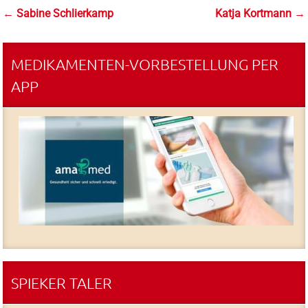
←
Sabine Schlierkamp
Katja Kortmann
→
MEDIKAMENTEN-VORBESTELLUNG PER
APP
SPIEKER TALER